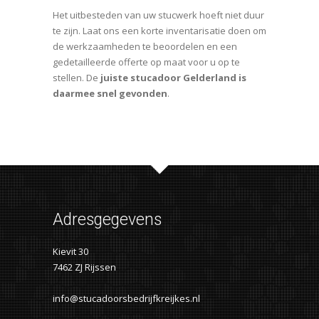
Het uitbesteden van uw stucwerk hoeft niet duur
te zijn. Laat ons een korte inventarisatie doen om
de werkzaamheden te beoordelen en een
gedetailleerde offerte op maat voor u op te
stellen. De
juiste stucadoor Gelderland is
daarmee snel gevonden
.
Adresgegevens
Kievit 30
7462 ZJ Rijssen
info@stucadoorsbedrijfkreijkes.nl