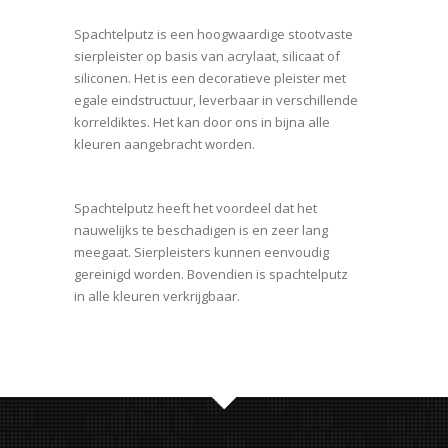
Spachtelputz is een hoogwaardige stootvaste
sierpleister op basis van acrylaat, silicaat of
siliconen. Het is een decoratieve pleister met
egale eindstructuur, leverbaar in verschillende
korreldiktes. Het kan door ons in bijna alle
kleuren aangebracht worden.
Spachtelputz heeft het voordeel dat het
nauwelijks te beschadigen is en zeer lang
meegaat. Sierpleisters kunnen eenvoudig
gereinigd worden. Bovendien is spachtelputz
in alle kleuren verkrijgbaar.